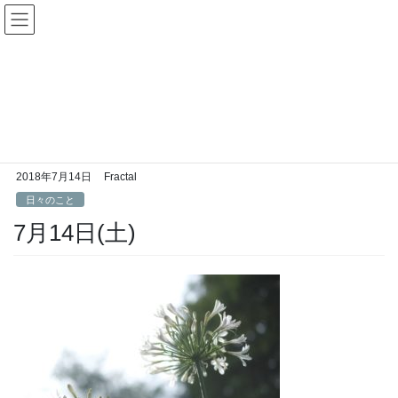
コ
ナ
Fractal日記
ン
ビ
テ
ゲ
ン
ー
日々のこと
ツ
シ
へ
ョ
ス
ン
HOME
日々のこと
7月14日(土)
キ
に
ッ
移
プ
動
2018年7月14日
Fractal
日々のこと
7月14日(土)