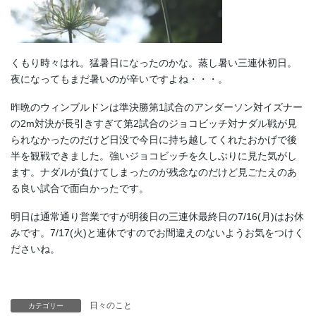
くもり時々はれ。猛暑日になったのかな。蒸し暑い三連休初日。
夜になってもまだ暑いのが辛いですよね・・・。
昨晩のウィンブルドンは準決勝第1試合のアンダーソン対イズナー
の2m対決が長引きすぎて第2試合のジョコビッチ対ナダル戦が見
られなかったのだけど日没で今日に持ち越してくれたおかげで後
半を観戦できました。強いジョコビッチを久しぶりに見た気がし
ます。ナダルが負けてしまったのが残念なのだけど見ごたえのあ
る良い試合で面白かったです。
明日は通常通り営業ですが明後日の三連休最終日の7/16(月)はお休
みです。7/17(火)と連休ですのでお間違えのないようお気をつけく
ださいね。
日々のこと
カテゴリー