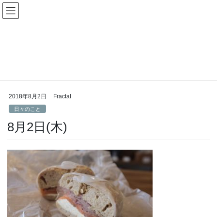
コ
ナ
Fractal日記
ン
ビ
テ
ゲ
ン
ー
日々のこと
ツ
シ
へ
ョ
ス
ン
HOME
日々のこと
8月2日(木)
キ
に
ッ
移
プ
動
2018年8月2日
Fractal
日々のこと
8月2日(木)