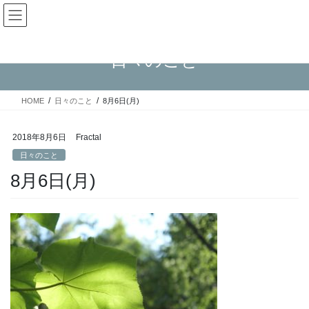
コ
ナ
Fractal日記
ン
ビ
テ
ゲ
ン
ー
日々のこと
ツ
シ
へ
ョ
ス
ン
HOME
日々のこと
8月6日(月)
キ
に
ッ
移
プ
動
2018年8月6日
Fractal
日々のこと
8月6日(月)