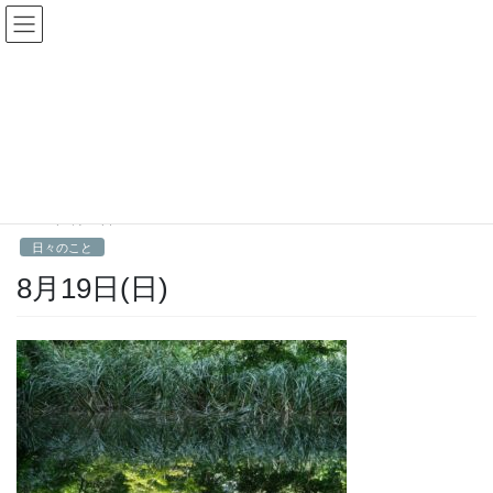
コ
ナ
Fractal日記
ン
ビ
テ
ゲ
ン
ー
日々のこと
ツ
シ
へ
ョ
ス
ン
HOME
日々のこと
8月19日(日)
キ
に
ッ
移
プ
動
2018年8月19日
Fractal
日々のこと
8月19日(日)