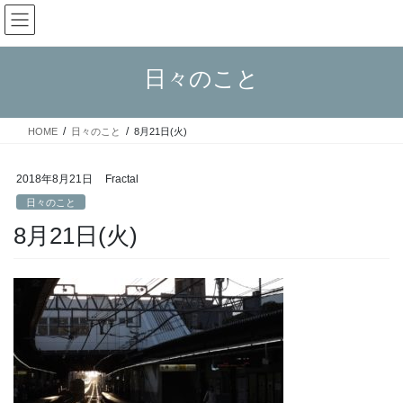
コ
ナ
Fractal日記
ン
ビ
テ
ゲ
ン
ー
日々のこと
ツ
シ
へ
ョ
ス
ン
HOME
日々のこと
8月21日(火)
キ
に
ッ
移
プ
動
2018年8月21日
Fractal
日々のこと
8月21日(火)