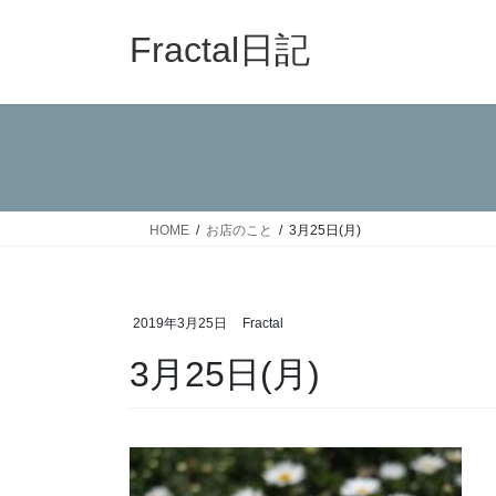
コ
ナ
ン
ビ
Fractal日記
テ
ゲ
ン
ー
ツ
シ
へ
ョ
ス
ン
キ
に
ッ
移
HOME
お店のこと
3月25日(月)
プ
動
2019年3月25日
Fractal
3月25日(月)