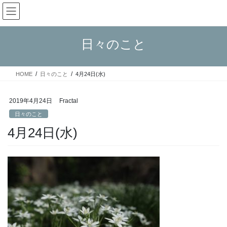
コ
ナ
Fractal日記
ン
ビ
テ
ゲ
ン
ー
日々のこと
ツ
シ
へ
ョ
ス
ン
HOME
日々のこと
4月24日(水)
キ
に
ッ
移
プ
動
2019年4月24日
Fractal
日々のこと
4月24日(水)