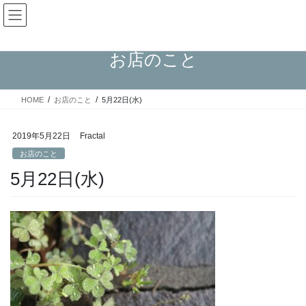
コ
ナ
Fractal日記
ン
ビ
テ
ゲ
ン
ー
お店のこと
ツ
シ
へ
ョ
ス
ン
HOME
お店のこと
5月22日(水)
キ
に
ッ
移
プ
動
2019年5月22日
Fractal
お店のこと
5月22日(水)