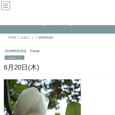
コ
ナ
Fractal日記
ン
ビ
テ
ゲ
ン
ー
お店のこと
ツ
シ
へ
ョ
ス
ン
HOME
お店のこと
6月20日(木)
キ
に
ッ
移
プ
動
2019年6月20日
Fractal
お店のこと
6月20日(木)