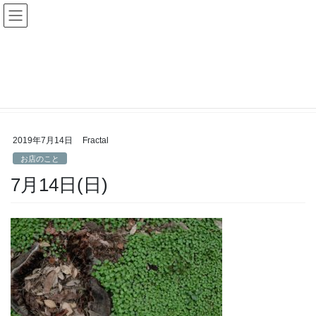
コ
ナ
Fractal日記
ン
ビ
テ
ゲ
ン
ー
お店のこと
ツ
シ
へ
ョ
ス
ン
HOME
お店のこと
7月14日(日)
キ
に
ッ
移
プ
動
2019年7月14日
Fractal
お店のこと
7月14日(日)