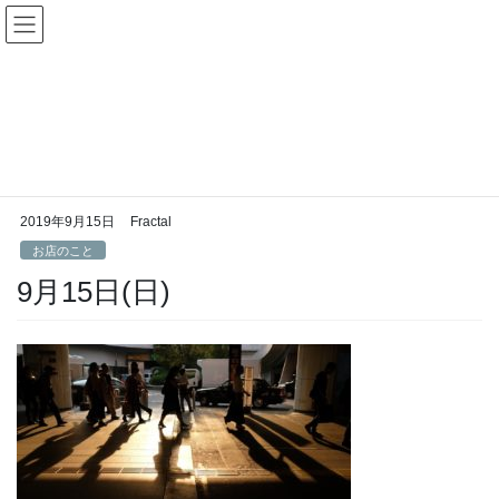
コ
ナ
Fractal日記
ン
ビ
テ
ゲ
ン
ー
お店のこと
ツ
シ
へ
ョ
ス
ン
HOME
お店のこと
9月15日(日)
キ
に
ッ
移
プ
動
2019年9月15日
Fractal
お店のこと
9月15日(日)