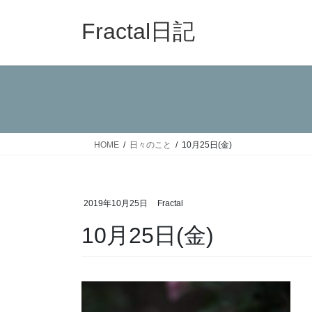
コ
ナ
ン
ビ
Fractal日記
テ
ゲ
ン
ー
ツ
シ
へ
ョ
ス
ン
キ
に
ッ
移
HOME
日々のこと
10月25日(金)
プ
動
2019年10月25日
Fractal
10月25日(金)