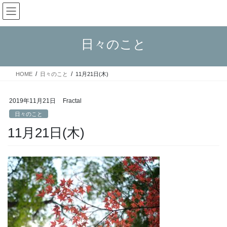
コ
ナ
Fractal日記
ン
ビ
テ
ゲ
ン
ー
日々のこと
ツ
シ
へ
ョ
ス
ン
HOME
日々のこと
11月21日(木)
キ
に
ッ
移
プ
動
2019年11月21日
Fractal
日々のこと
11月21日(木)