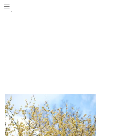
コ
ナ
Fractal日記
ン
ビ
テ
ゲ
ン
ー
日々のこと
ツ
シ
へ
ョ
ス
ン
HOME
日々のこと
立春
キ
に
ッ
移
プ
動
2020年2月4日
Fractal
日々のこと
立春