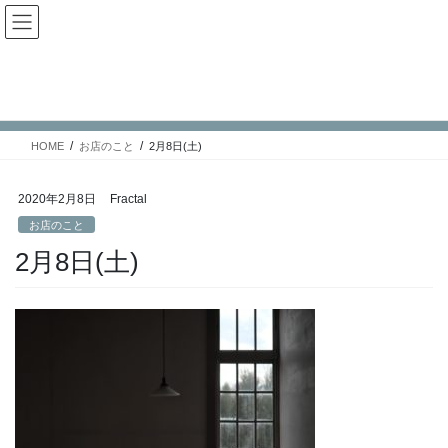
コ
ナ
Fractal日記
ン
ビ
テ
ゲ
ン
ー
お店のこと
ツ
シ
へ
ョ
ス
ン
HOME
お店のこと
2月8日(土)
キ
に
ッ
移
プ
動
2020年2月8日
Fractal
お店のこと
2月8日(土)