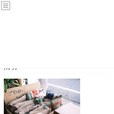
コ
ナ
Fractal日記
ン
ビ
テ
ゲ
ン
ー
日々のこと
ツ
シ
へ
ョ
ス
ン
HOME
日々のこと
清明
キ
に
ッ
移
プ
動
2020年4月4日
Fractal
日々のこと
清明