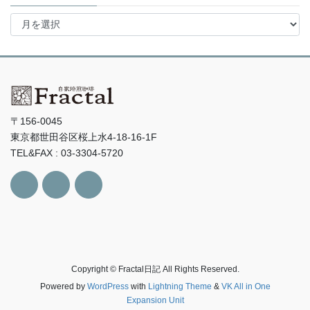
ア
ー
カ
イ
ブ
〒156-0045
東京都世田谷区桜上水4-18-16-1F
TEL&FAX : 03-3304-5720
Copyright © Fractal日記 All Rights Reserved.
Powered by
WordPress
with
Lightning Theme
&
VK All in One
Expansion Unit