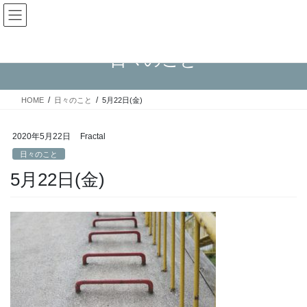
コ
ナ
Fractal日記
ン
ビ
テ
ゲ
ン
ー
日々のこと
ツ
シ
へ
ョ
ス
ン
HOME
日々のこと
5月22日(金)
キ
に
ッ
移
プ
動
2020年5月22日
Fractal
日々のこと
5月22日(金)