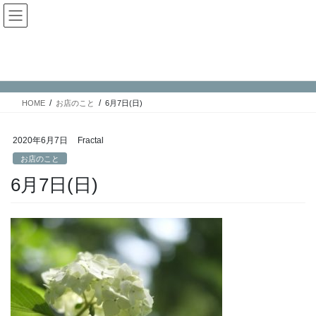
コ
ナ
Fractal日記
ン
ビ
テ
ゲ
ン
ー
お店のこと
ツ
シ
へ
ョ
ス
ン
HOME
お店のこと
6月7日(日)
キ
に
ッ
移
プ
動
2020年6月7日
Fractal
お店のこと
6月7日(日)