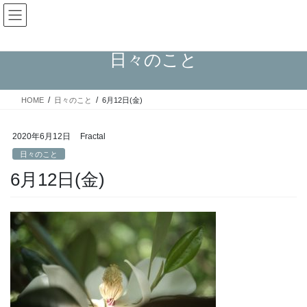
コ
ナ
Fractal日記
ン
ビ
テ
ゲ
ン
ー
日々のこと
ツ
シ
へ
ョ
ス
ン
HOME
日々のこと
6月12日(金)
キ
に
ッ
移
プ
動
2020年6月12日
Fractal
日々のこと
6月12日(金)