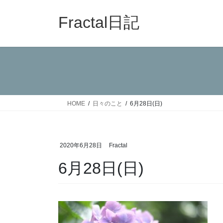
コ
ナ
ン
ビ
Fractal日記
テ
ゲ
ン
ー
ツ
シ
へ
ョ
ス
ン
キ
に
ッ
移
HOME
日々のこと
6月28日(日)
プ
動
2020年6月28日
Fractal
6月28日(日)