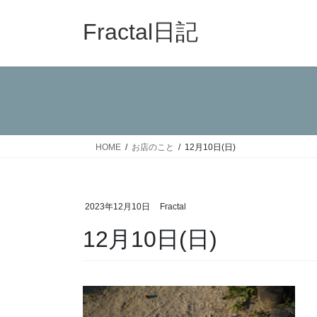
コ
ナ
ン
ビ
Fractal日記
テ
ゲ
ン
ー
ツ
シ
へ
ョ
ス
ン
キ
に
ッ
移
HOME
お店のこと
12月10日(日)
プ
動
2023年12月10日
Fractal
12月10日(日)