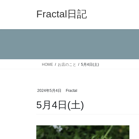
コ
ナ
ン
ビ
Fractal日記
テ
ゲ
ン
ー
ツ
シ
へ
ョ
ス
ン
キ
に
ッ
移
HOME
お店のこと
5月4日(土)
プ
動
2024年5月4日
Fractal
5月4日(土)