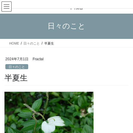
コ
ナ
Fractal日記
ン
ビ
テ
ゲ
ン
ー
日々のこと
ツ
シ
へ
ョ
ス
ン
HOME
日々のこと
半夏生
キ
に
ッ
移
プ
動
2024年7月1日
Fractal
日々のこと
半夏生