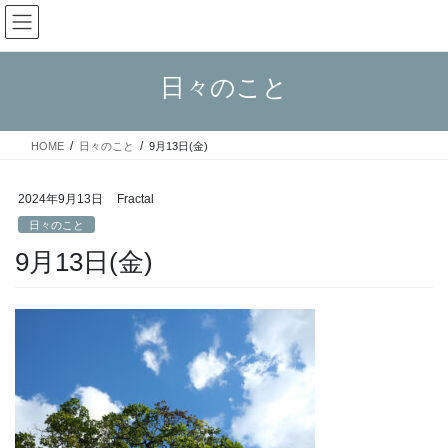
コ
ナ
Fractal日記
ン
ビ
テ
ゲ
ン
ー
日々のこと
ツ
シ
へ
ョ
ス
ン
HOME
日々のこと
9月13日(金)
キ
に
ッ
移
プ
動
2024年9月13日
Fractal
日々のこと
9月13日(金)