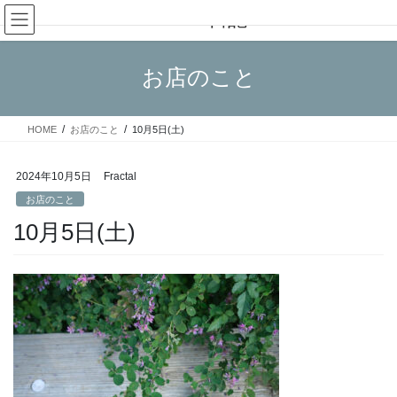
コ
ナ
Fractal日記
ン
ビ
テ
ゲ
ン
ー
お店のこと
ツ
シ
へ
ョ
ス
ン
HOME
お店のこと
10月5日(土)
キ
に
ッ
移
プ
動
2024年10月5日
Fractal
お店のこと
10月5日(土)