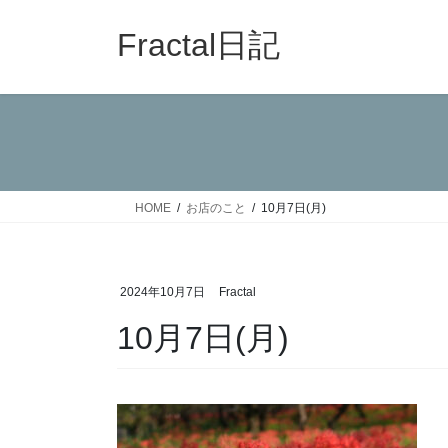
コ
ナ
ン
ビ
Fractal日記
テ
ゲ
ン
ー
ツ
シ
へ
ョ
ス
ン
キ
に
ッ
移
HOME
お店のこと
10月7日(月)
プ
動
2024年10月7日
Fractal
10月7日(月)