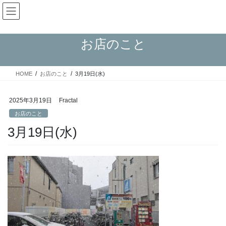
コ
ナ
Fractal日記
ン
ビ
テ
ゲ
ン
ー
お店のこと
ツ
シ
へ
ョ
ス
ン
HOME
お店のこと
3月19日(水)
キ
に
ッ
移
プ
動
2025年3月19日
Fractal
お店のこと
3月19日(水)