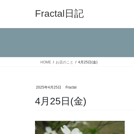
コ
ナ
ン
ビ
Fractal日記
テ
ゲ
ン
ー
ツ
シ
へ
ョ
ス
ン
キ
に
ッ
移
HOME
お店のこと
4月25日(金)
プ
動
2025年4月25日
Fractal
4月25日(金)