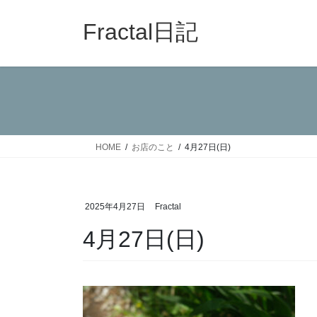
コ
ナ
ン
ビ
Fractal日記
テ
ゲ
ン
ー
ツ
シ
へ
ョ
ス
ン
キ
に
ッ
移
HOME
お店のこと
4月27日(日)
プ
動
2025年4月27日
Fractal
4月27日(日)