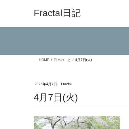
コ
ナ
ン
ビ
Fractal日記
テ
ゲ
ン
ー
ツ
シ
へ
ョ
ス
ン
キ
に
ッ
移
HOME
日々のこと
4月7日(火)
プ
動
2026年4月7日
Fractal
4月7日(火)