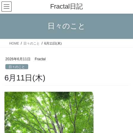
コ
ナ
Fractal日記
ン
ビ
テ
ゲ
ン
ー
日々のこと
ツ
シ
へ
ョ
ス
ン
HOME
日々のこと
6月11日(木)
キ
に
ッ
移
プ
動
2026年6月11日
Fractal
日々のこと
6月11日(木)