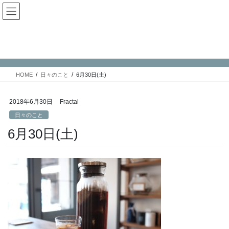
コ
ナ
Fractal日記
ン
ビ
テ
ゲ
ン
ー
日々のこと
ツ
シ
へ
ョ
ス
ン
HOME
日々のこと
6月30日(土)
キ
に
ッ
移
プ
動
2018年6月30日
Fractal
日々のこと
6月30日(土)