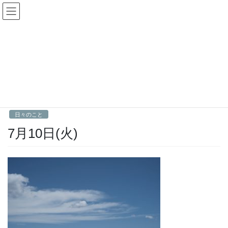
コ
ナ
Fractal日記
ン
ビ
テ
ゲ
ン
ー
日々のこと
ツ
シ
へ
ョ
ス
ン
HOME
日々のこと
7月10日(火)
キ
に
ッ
移
プ
動
2018年7月10日
Fractal
日々のこと
7月10日(火)