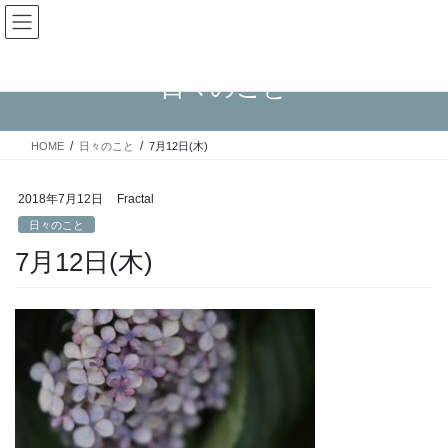
コ
ナ
Fractal日記
ン
ビ
テ
ゲ
ン
ー
日々のこと
ツ
シ
へ
ョ
ス
ン
HOME
日々のこと
7月12日(木)
キ
に
ッ
移
プ
動
2018年7月12日
Fractal
日々のこと
7月12日(木)