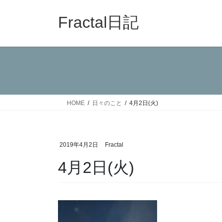
コ
ナ
ン
ビ
Fractal日記
テ
ゲ
ン
ー
ツ
シ
へ
ョ
ス
ン
キ
に
ッ
移
HOME
日々のこと
4月2日(火)
プ
動
2019年4月2日
Fractal
4月2日(火)