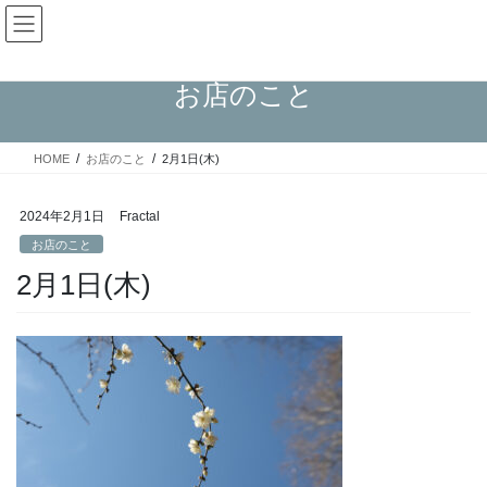
コ
ナ
Fractal日記
ン
ビ
テ
ゲ
ン
ー
お店のこと
ツ
シ
へ
ョ
ス
ン
HOME
お店のこと
2月1日(木)
キ
に
ッ
移
プ
動
2024年2月1日
Fractal
お店のこと
2月1日(木)