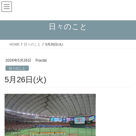
コ
ナ
Fractal日記
ン
ビ
テ
ゲ
ン
ー
日々のこと
ツ
シ
へ
ョ
ス
ン
HOME
日々のこと
5月26日(火)
キ
に
ッ
移
プ
動
2026年5月26日
Fractal
日々のこと
5月26日(火)