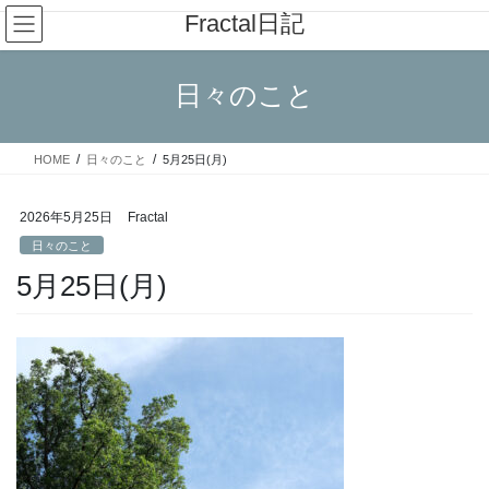
コ
ナ
Fractal日記
ン
ビ
テ
ゲ
ン
ー
日々のこと
ツ
シ
へ
ョ
ス
ン
HOME
日々のこと
5月25日(月)
キ
に
ッ
移
プ
動
2026年5月25日
Fractal
日々のこと
5月25日(月)