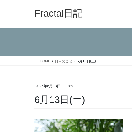
コ
ナ
ン
ビ
Fractal日記
テ
ゲ
ン
ー
ツ
シ
へ
ョ
ス
ン
キ
に
ッ
移
HOME
日々のこと
6月13日(土)
プ
動
2026年6月13日
Fractal
6月13日(土)