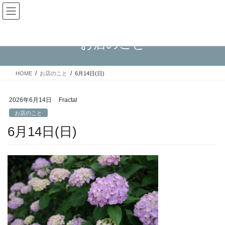
コ
ナ
Fractal日記
ン
ビ
テ
ゲ
ン
ー
お店のこと
ツ
シ
へ
ョ
ス
ン
HOME
お店のこと
6月14日(日)
キ
に
ッ
移
プ
動
2026年6月14日
Fractal
お店のこと
6月14日(日)