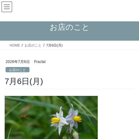
コ
ナ
Fractal日記
ン
ビ
テ
ゲ
ン
ー
お店のこと
ツ
シ
へ
ョ
ス
ン
HOME
お店のこと
7月6日(月)
キ
に
ッ
移
プ
動
2026年7月6日
Fractal
お店のこと
7月6日(月)