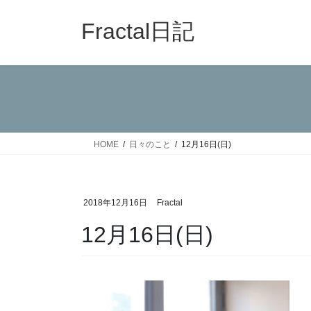
コ
ナ
ン
ビ
Fractal日記
テ
ゲ
ン
ー
ツ
シ
へ
ョ
ス
ン
キ
に
ッ
移
HOME
日々のこと
12月16日(日)
プ
動
2018年12月16日
Fractal
12月16日(日)