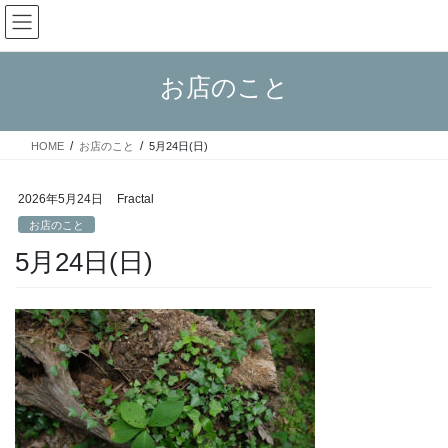
コ
ナ
Fractal日記
ン
ビ
テ
ゲ
ン
ー
お店のこと
ツ
シ
へ
ョ
ス
ン
HOME
お店のこと
5月24日(日)
キ
に
ッ
移
プ
動
2026年5月24日
Fractal
お店のこと
5月24日(日)