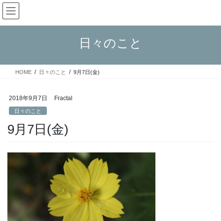
コ
ナ
Fractal日記
ン
ビ
テ
ゲ
ン
ー
日々のこと
ツ
シ
へ
ョ
ス
ン
HOME
日々のこと
9月7日(金)
キ
に
ッ
移
プ
動
2018年9月7日
Fractal
日々のこと
9月7日(金)