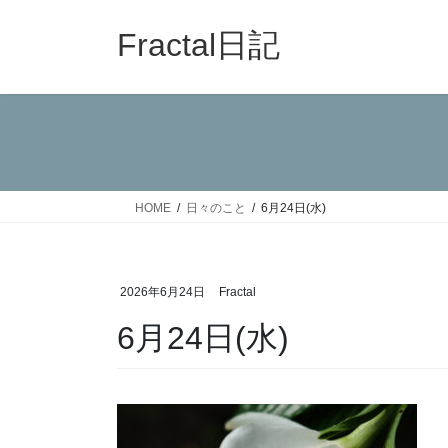
コ
ナ
ン
ビ
Fractal日記
テ
ゲ
ン
ー
ツ
シ
へ
ョ
ス
ン
キ
に
ッ
移
HOME
日々のこと
6月24日(水)
プ
動
2026年6月24日
Fractal
6月24日(水)