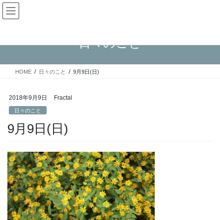
コ
ナ
Fractal日記
ン
ビ
テ
ゲ
ン
ー
日々のこと
ツ
シ
へ
ョ
ス
ン
HOME
日々のこと
9月9日(日)
キ
に
ッ
移
プ
動
2018年9月9日
Fractal
日々のこと
9月9日(日)