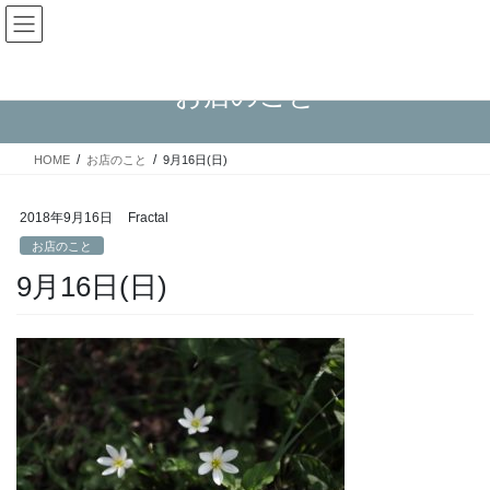
コ
ナ
Fractal日記
ン
ビ
テ
ゲ
ン
ー
お店のこと
ツ
シ
へ
ョ
ス
ン
HOME
お店のこと
9月16日(日)
キ
に
ッ
移
プ
動
2018年9月16日
Fractal
お店のこと
9月16日(日)