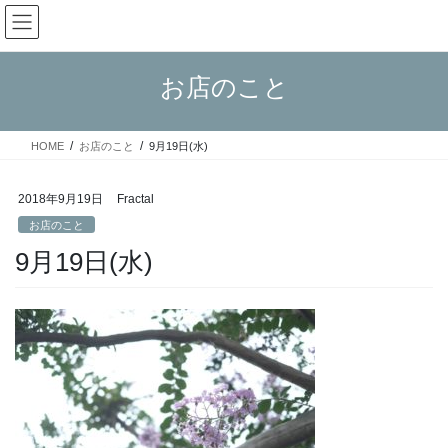
コ
ナ
Fractal日記
ン
ビ
テ
ゲ
ン
ー
お店のこと
ツ
シ
へ
ョ
ス
ン
HOME
お店のこと
9月19日(水)
キ
に
ッ
移
プ
動
2018年9月19日
Fractal
お店のこと
9月19日(水)