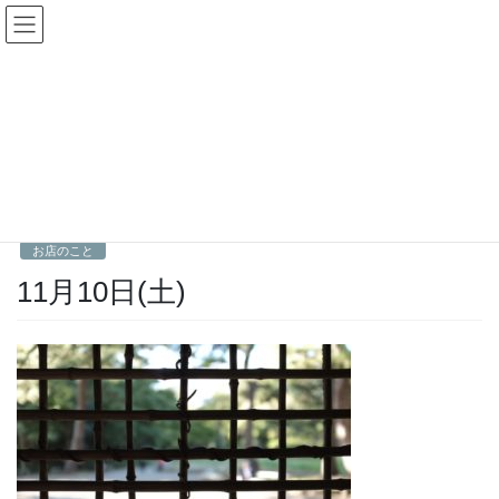
コ
ナ
Fractal日記
ン
ビ
テ
ゲ
ン
ー
お店のこと
ツ
シ
へ
ョ
ス
ン
HOME
お店のこと
11月10日(土)
キ
に
ッ
移
プ
動
2018年11月10日
Fractal
お店のこと
11月10日(土)