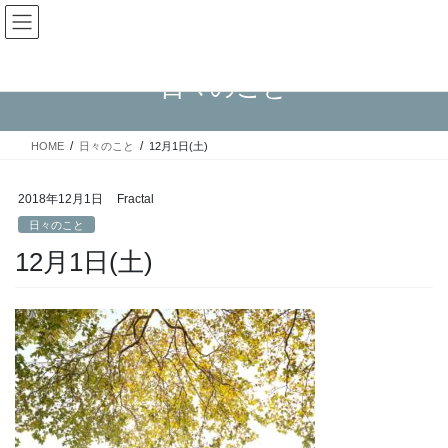
コ
ナ
Fractal日記
ン
ビ
テ
ゲ
ン
ー
日々のこと
ツ
シ
へ
ョ
ス
ン
HOME
日々のこと
12月1日(土)
キ
に
ッ
移
プ
動
2018年12月1日
Fractal
日々のこと
12月1日(土)